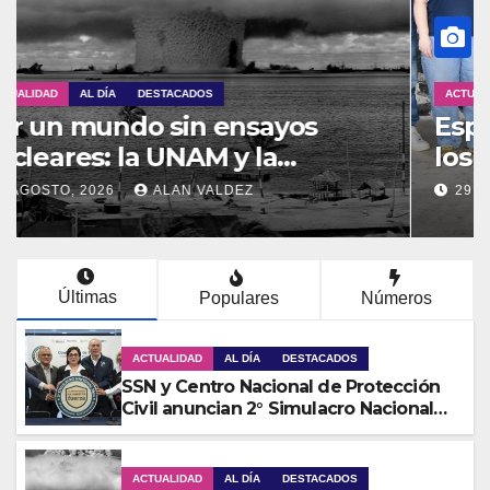
ACTUALIDAD
AL DÍA
DESTACADOS
Especialistas del IGF explican
los peligros volcánicos en
Guadalupe Huexocuapan
29 JULIO, 2026
MAURICIO DÍAZ
Últimas
Populares
Números
ACTUALIDAD
AL DÍA
DESTACADOS
SSN y Centro Nacional de Protección
Civil anuncian 2° Simulacro Nacional
2026
ACTUALIDAD
AL DÍA
DESTACADOS