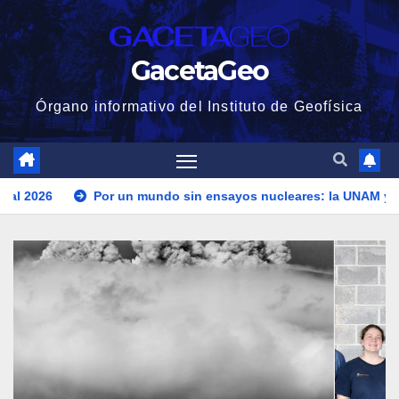
Saltar
al
GacetaGeo
contenido
Órgano informativo del Instituto de Geofísica
 un mundo sin ensayos nucleares: la UNAM y la OTPCEN celebra