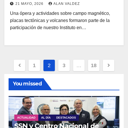
21 MAYO, 2026
ALAN VALDEZ
Una ópera y actividades sobre campo magnético,
placas tectónicas y volcanes formaron parte de la
participación de nuestro Instituto en…
Paginación
1
2
3
…
18
de
You missed
entradas
ACTUALIDAD
AL DÍA
DESTACADOS
SSN y Centro Nacional de