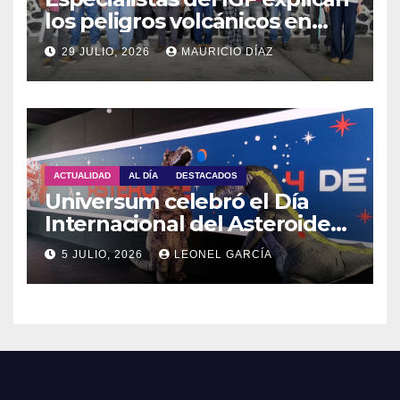
los peligros volcánicos en
Guadalupe Huexocuapan
29 JULIO, 2026
MAURICIO DÍAZ
ACTUALIDAD
AL DÍA
DESTACADOS
Universum celebró el Día
Internacional del Asteroide
con actividades para toda la
5 JULIO, 2026
LEONEL GARCÍA
familia