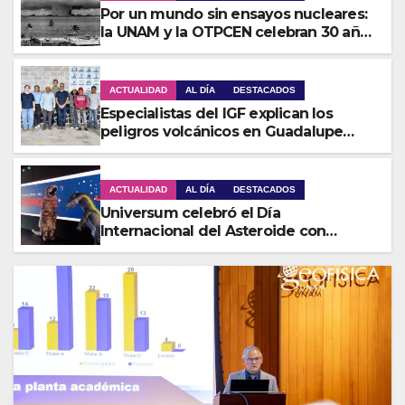
Por un mundo sin ensayos nucleares:
la UNAM y la OTPCEN celebran 30 años
de colaboración
ACTUALIDAD
AL DÍA
DESTACADOS
Especialistas del IGF explican los
peligros volcánicos en Guadalupe
Huexocuapan
ACTUALIDAD
AL DÍA
DESTACADOS
Universum celebró el Día
Internacional del Asteroide con
actividades para toda la familia