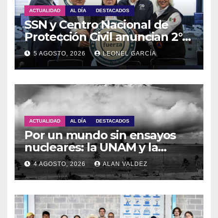
ACTUALIDAD
AL DÍA
DESTACADOS
SSN y Centro Nacional de
Protección Civil anuncian 2°
Simulacro Nacional 2026
5 AGOSTO, 2026
LEONEL GARCÍA
ACTUALIDAD
AL DÍA
DESTACADOS
Por un mundo sin ensayos
nucleares: la UNAM y la
OTPCEN celebran 30 años de
4 AGOSTO, 2026
ALAN VALDEZ
colaboración