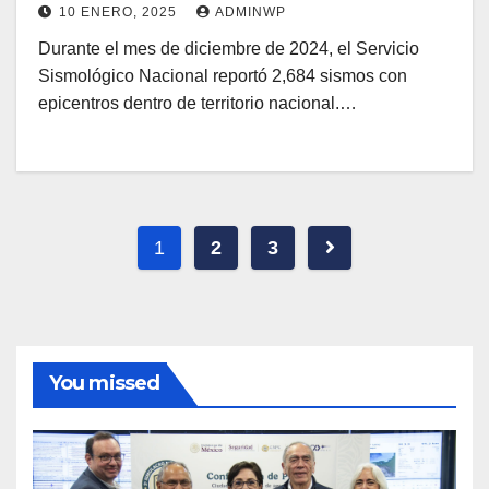
10 ENERO, 2025
ADMINWP
Durante el mes de diciembre de 2024, el Servicio
Sismológico Nacional reportó 2,684 sismos con
epicentros dentro de territorio nacional.…
Paginación
1
2
3
de
entradas
You missed