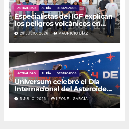
ACTUALIDAD
AL DÍA
DESTACADOS
Especialistas del IGF explican
los peligros volcánicos en
Guadalupe Huexocuapan
29 JULIO, 2026
MAURICIO DÍAZ
ACTUALIDAD
AL DÍA
DESTACADOS
Universum celebró el Día
Internacional del Asteroide
con actividades para toda la
5 JULIO, 2026
LEONEL GARCÍA
familia