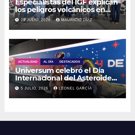
Especialistas del IGF explican
los peligros volcánicos en
Guadalupe Huexocuapan
29 JULIO, 2026
MAURICIO DÍAZ
ACTUALIDAD
AL DÍA
DESTACADOS
Universum celebró el Día
Internacional del Asteroide
con actividades para toda la
5 JULIO, 2026
LEONEL GARCÍA
familia