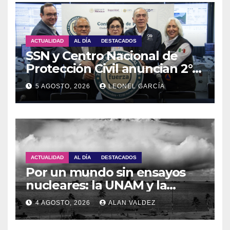
ACTUALIDAD
AL DÍA
DESTACADOS
SSN y Centro Nacional de
Protección Civil anuncian 2°
Simulacro Nacional 2026
5 AGOSTO, 2026
LEONEL GARCÍA
ACTUALIDAD
AL DÍA
DESTACADOS
Por un mundo sin ensayos
nucleares: la UNAM y la
OTPCEN celebran 30 años de
4 AGOSTO, 2026
ALAN VALDEZ
colaboración