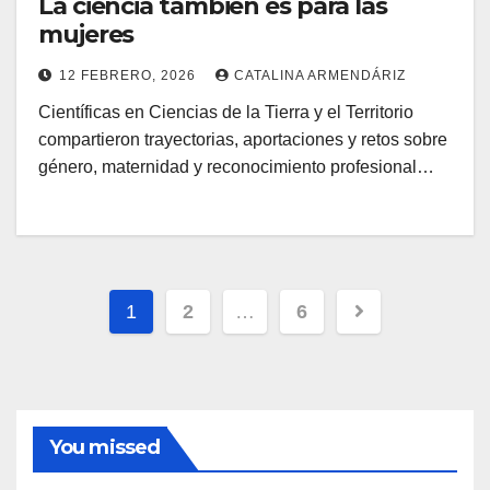
La ciencia también es para las
mujeres
12 FEBRERO, 2026
CATALINA ARMENDÁRIZ
Científicas en Ciencias de la Tierra y el Territorio
compartieron trayectorias, aportaciones y retos sobre
género, maternidad y reconocimiento profesional…
Paginación
1
2
…
6
de
entradas
You missed