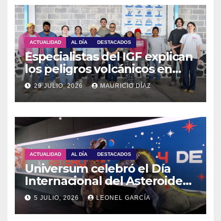
ACTUALIDAD
AL DÍA
DESTACADOS
Especialistas del IGF explican
los peligros volcánicos en
Guadalupe Huexocuapan
29 JULIO, 2026
MAURICIO DÍAZ
ACTUALIDAD
AL DÍA
DESTACADOS
Universum celebró el Día
Internacional del Asteroide
con actividades para toda la
5 JULIO, 2026
LEONEL GARCÍA
familia