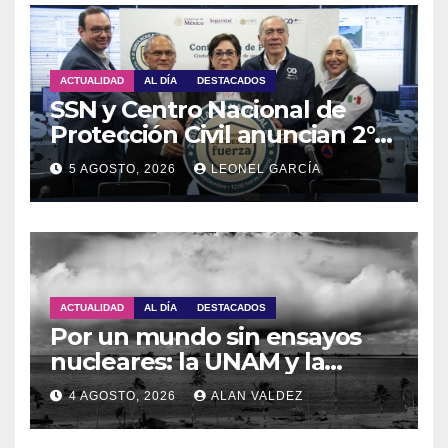
ACTUALIDAD
AL DÍA
DESTACADOS
SSN y Centro Nacional de
Protección Civil anuncian 2°
Simulacro Nacional 2026
5 AGOSTO, 2026
LEONEL GARCÍA
ACTUALIDAD
AL DÍA
DESTACADOS
Por un mundo sin ensayos
nucleares: la UNAM y la
OTPCEN celebran 30 años de
4 AGOSTO, 2026
ALAN VALDEZ
colaboración