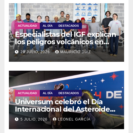
ACTUALIDAD
AL DÍA
DESTACADOS
Especialistas del IGF explican
los peligros volcánicos en
Guadalupe Huexocuapan
29 JULIO, 2026
MAURICIO DÍAZ
ACTUALIDAD
AL DÍA
DESTACADOS
Universum celebró el Día
Internacional del Asteroide
con actividades para toda la
5 JULIO, 2026
LEONEL GARCÍA
familia