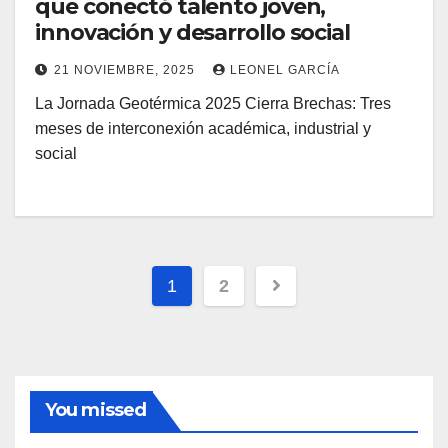
que conectó talento joven,
innovación y desarrollo social
21 NOVIEMBRE, 2025
LEONEL GARCÍA
La Jornada Geotérmica 2025 Cierra Brechas: Tres
meses de interconexión académica, industrial y
social
Paginación
1
2
de
entradas
You missed