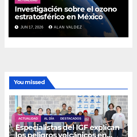
ACTUALIDAD
Investigación sobre el ozono
estratosférico en México
JUN 17, 2026
ALAN VALDEZ
You missed
ACTUALIDAD
AL DÍA
DESTACADOS
Especialistas del IGF explican
los peligros volcánicos en