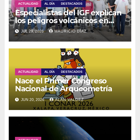
ACTUALIDAD
AL DÍA
DESTACADOS
Especialistas del IGF explican
los peligros volcánicos en
Guadalupe Huexocuapan
JUL 29, 2026
MAURICIO DÍAZ
ACTUALIDAD
AL DÍA
DESTACADOS
Nace el Primer Congreso
Nacional de Arqueometría
JUN 20, 2026
ALAN VALDEZ