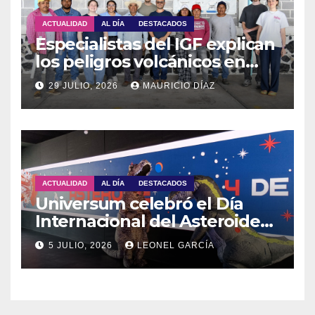
ACTUALIDAD
AL DÍA
DESTACADOS
Especialistas del IGF explican
los peligros volcánicos en
Guadalupe Huexocuapan
29 JULIO, 2026
MAURICIO DÍAZ
ACTUALIDAD
AL DÍA
DESTACADOS
Universum celebró el Día
Internacional del Asteroide
con actividades para toda la
5 JULIO, 2026
LEONEL GARCÍA
familia