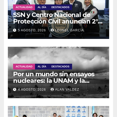
ACTUALIDAD
AL DÍA
DESTACADOS
SSN y Centro Nacional de
Protección Civil anuncian 2°
Simulacro Nacional 2026
5 AGOSTO, 2026
LEONEL GARCÍA
ACTUALIDAD
AL DÍA
DESTACADOS
Por un mundo sin ensayos
nucleares: la UNAM y la
OTPCEN celebran 30 años de
4 AGOSTO, 2026
ALAN VALDEZ
colaboración