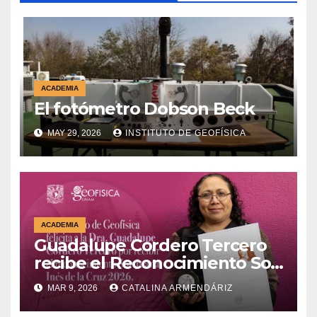
ACADEMIA
El fotómetro Dobson Beck
MAY 29, 2026
INSTITUTO DE GEOFÍSICA
ACADEMIA
Guadalupe Cordero Tercero
recibe el Reconocimiento Sor
Juana Inés de la Cruz 2026
MAR 9, 2026
CATALINA ARMENDÁRIZ