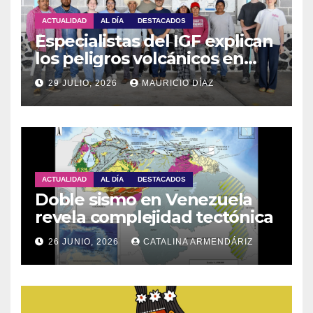
ACTUALIDAD
AL DÍA
DESTACADOS
Especialistas del IGF explican
los peligros volcánicos en
Guadalupe Huexocuapan
29 JULIO, 2026
MAURICIO DÍAZ
ACTUALIDAD
AL DÍA
DESTACADOS
Doble sismo en Venezuela
revela complejidad tectónica
26 JUNIO, 2026
CATALINA ARMENDÁRIZ