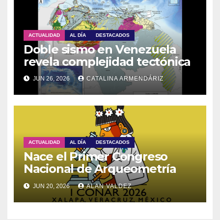
ACTUALIDAD
AL DÍA
DESTACADOS
Doble sismo en Venezuela
revela complejidad tectónica
JUN 26, 2026
CATALINA ARMENDÁRIZ
ACTUALIDAD
AL DÍA
DESTACADOS
Nace el Primer Congreso
Nacional de Arqueometría
JUN 20, 2026
ALAN VALDEZ