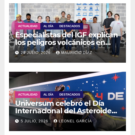
ACTUALIDAD
AL DÍA
DESTACADOS
Especialistas del IGF explican
los peligros volcánicos en
Guadalupe Huexocuapan
29 JULIO, 2026
MAURICIO DÍAZ
ACTUALIDAD
AL DÍA
DESTACADOS
Universum celebró el Día
Internacional del Asteroide
con actividades para toda la
5 JULIO, 2026
LEONEL GARCÍA
familia