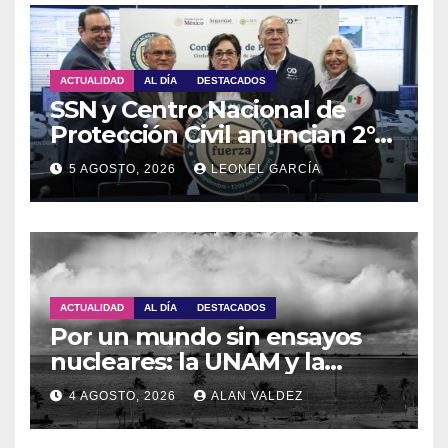
ACTUALIDAD
AL DÍA
DESTACADOS
SSN y Centro Nacional de
Protección Civil anuncian 2°
Simulacro Nacional 2026
5 AGOSTO, 2026
LEONEL GARCÍA
ACTUALIDAD
AL DÍA
DESTACADOS
Por un mundo sin ensayos
nucleares: la UNAM y la
OTPCEN celebran 30 años de
4 AGOSTO, 2026
ALAN VALDEZ
colaboración