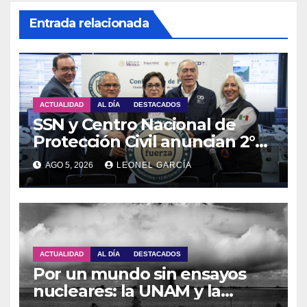
Entrada relacionada
ACTUALIDAD
AL DÍA
DESTACADOS
SSN y Centro Nacional de
Protección Civil anuncian 2°
Simulacro Nacional 2026
AGO 5, 2026
LEONEL GARCÍA
ACTUALIDAD
AL DÍA
DESTACADOS
Por un mundo sin ensayos
nucleares: la UNAM y la