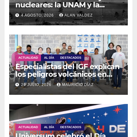
nucleares: la UNAM y la
OTPCEN celebran 30 años de
4 AGOSTO, 2026
ALAN VALDEZ
colaboración
ACTUALIDAD
AL DÍA
DESTACADOS
Especialistas del IGF explican
los peligros volcánicos en
Guadalupe Huexocuapan
29 JULIO, 2026
MAURICIO DÍAZ
ACTUALIDAD
AL DÍA
DESTACADOS
Universum celebró el Día