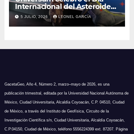
Internacional del Asteroide
con actividades para toda la
5 JULIO, 2026
LEONEL GARCÍA
familia
GacetaGeo, Año 4, Número 2, marzo–mayo de 2026, es una
publicación trimestral, editada por la Universidad Nacional Autónoma de
México, Ciudad Universitaria, Alcaldía Coyoacán, C.P. 04510, Ciudad
de México, a través del Instituto de Geofísica, Circuito de la
Investigación Científica s/n, Ciudad Universitaria, Alcaldía Coyoacán,
C.P.04150, Ciudad de México, teléfono 5556224399 ext. 87207. Página