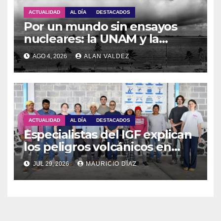
ACTUALIDAD
AL DÍA
DESTACADOS
Por un mundo sin ensayos
nucleares: la UNAM y la
OTPCEN celebran 30 años de
AGO 4, 2026
ALAN VALDEZ
colaboración
ACTUALIDAD
AL DÍA
DESTACADOS
Especialistas del IGF explican
los peligros volcánicos en
Guadalupe Huexocuapan
JUL 29, 2026
MAURICIO DÍAZ