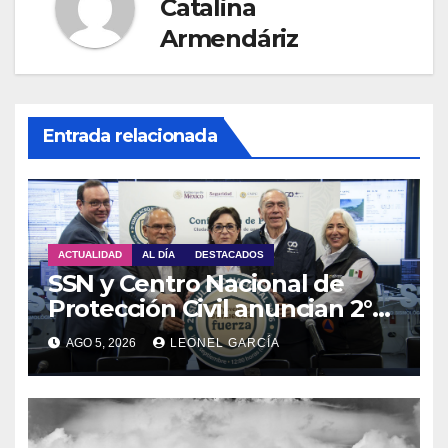
Catalina
Armendáriz
Entrada relacionada
ACTUALIDAD
AL DÍA
DESTACADOS
SSN y Centro Nacional de
Protección Civil anuncian 2°
Simulacro Nacional 2026
AGO 5, 2026
LEONEL GARCÍA