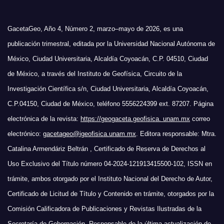
GacetaGeo, Año 4, Número 2, marzo–mayo de 2026, es una
publicación trimestral, editada por la Universidad Nacional Autónoma de
México, Ciudad Universitaria, Alcaldía Coyoacán, C.P. 04510, Ciudad
de México, a través del Instituto de Geofísica, Circuito de la
Investigación Científica s/n, Ciudad Universitaria, Alcaldía Coyoacán,
C.P.04150, Ciudad de México, teléfono 5556224399 ext. 87207. Página
electrónica de la revista:
https://geogaceta.geofisica. unam.mx
correo
electrónico:
gacetageo@igeofisica.unam.mx
. Editora responsable: Mtra.
Catalina Armendáriz Beltrán , Certificado de Reserva de Derechos al
Uso Exclusivo del Título número 04-2024-121913415500-102, ISSN en
trámite, ambos otorgado por el Instituto Nacional del Derecho de Autor,
Certificado de Licitud de Título y Contenido en trámite, otorgados por la
Comisión Calificadora de Publicaciones y Revistas Ilustradas de la
Secretaría de Gobernación. Responsable de la última actualización de