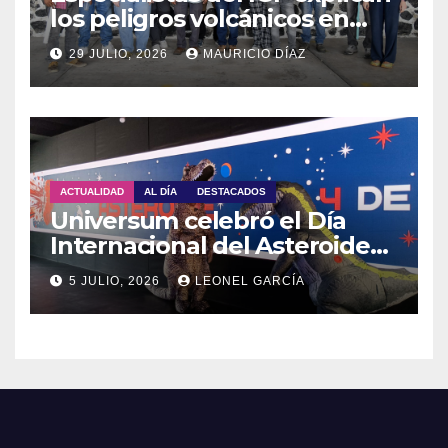
los peligros volcánicos en
Guadalupe Huexocuapan
29 JULIO, 2026
MAURICIO DÍAZ
ACTUALIDAD
AL DÍA
DESTACADOS
Universum celebró el Día
Internacional del Asteroide
con actividades para toda la
5 JULIO, 2026
LEONEL GARCÍA
familia