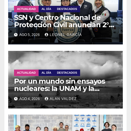
ACTUALIDAD
AL DÍA
DESTACADOS
SSN y Centro Nacional de
Protección Civil anuncian 2°
Simulacro Nacional 2026
AGO 5, 2026
LEONEL GARCÍA
ACTUALIDAD
AL DÍA
DESTACADOS
Por un mundo sin ensayos
nucleares: la UNAM y la
OTPCEN celebran 30 años de
AGO 4, 2026
ALAN VALDEZ
colaboración