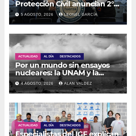
Protección Civil anuncian 2°
Simulacro Nacional 2026
5 AGOSTO, 2026
LEONEL GARCÍA
ACTUALIDAD
AL DÍA
DESTACADOS
Por un mundo sin ensayos
nucleares: la UNAM y la
OTPCEN celebran 30 años de
4 AGOSTO, 2026
ALAN VALDEZ
colaboración
ACTUALIDAD
AL DÍA
DESTACADOS
Especialistas del IGF explican